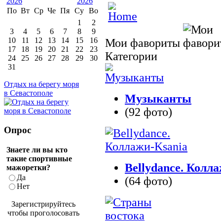
По
Вт
Ср
Че
Пя
Су
Во
1
2
3
4
5
6
7
8
9
10
11
12
13
14
15
16
Мои фавориты
17
18
19
20
21
22
23
Категории
24
25
26
27
28
29
30
31
Отдых на берегу моря
в Севастополе
Музыканты
(92 фото)
Опрос
Знаете ли вы кто
такие спортивные
Bellydance. Колл
мажоретки?
Да
(64 фото)
Нет
Зарегистрируйтесь
чтобы проголосовать