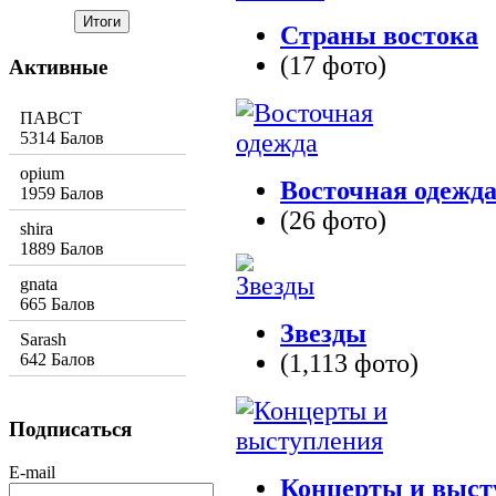
Страны востока
(17 фото)
Активные
ПАВСТ
5314 Балов
opium
Восточная одежд
1959 Балов
(26 фото)
shira
1889 Балов
gnata
665 Балов
Звезды
Sarash
(1,113 фото)
642 Балов
Подписаться
E-mail
Концерты и выст