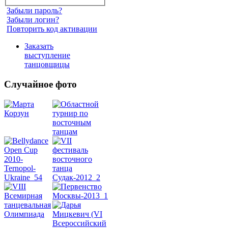
Забыли пароль?
Забыли логин?
Повторить код активации
Заказать
выступление
танцовщицы
Случайное фото
Танец
живота
Belly
Dance
уроки
видео