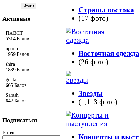
Страны востока
(17 фото)
Активные
ПАВСТ
5314 Балов
opium
Восточная одежд
1959 Балов
(26 фото)
shira
1889 Балов
gnata
665 Балов
Звезды
Sarash
(1,113 фото)
642 Балов
Подписаться
E-mail
Концерты и выст