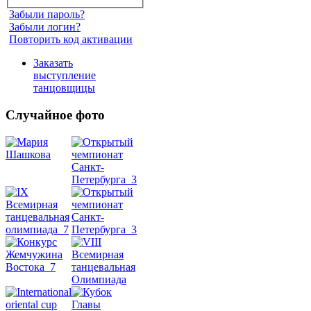
Забыли пароль?
Забыли логин?
Повторить код активации
Заказать
выступление
танцовщицы
Случайное фото
Танец
живота
Belly
Dance
уроки
видео