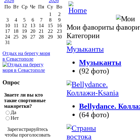
По
Вт
Ср
Че
Пя
Су
Во
1
2
3
4
5
6
7
8
9
10
11
12
13
14
15
16
Мои фавориты
17
18
19
20
21
22
23
Категории
24
25
26
27
28
29
30
31
Отдых на берегу моря
в Севастополе
Музыканты
(92 фото)
Опрос
Знаете ли вы кто
такие спортивные
Bellydance. Колл
мажоретки?
Да
(64 фото)
Нет
Зарегистрируйтесь
чтобы проголосовать