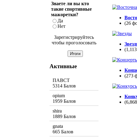
Знаете ли вы кто
такие спортивные
мажоретки?
Вост
Да
(26 ф
Нет
Зарегистрируйтесь
чтобы проголосовать
Звез
(1,113
Активные
Конц
(273 
ПАВСТ
5314 Балов
opium
Конк
1959 Балов
(6,86
shira
1889 Балов
gnata
665 Балов