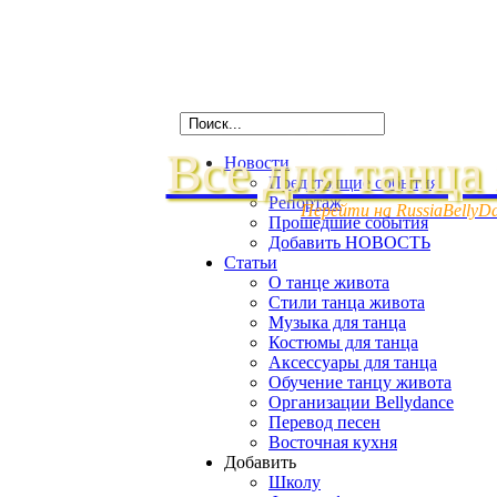
Все для танца
Новости
Предстоящие события
Репортаж
Перейти на RussiaBellyD
Прошедшие события
Добавить НОВОСТЬ
Статьи
О танце живота
Стили танца живота
Музыка для танца
Костюмы для танца
Аксессуары для танца
Обучение танцу живота
Организации Bellydance
Перевод песен
Восточная кухня
Добавить
Школу