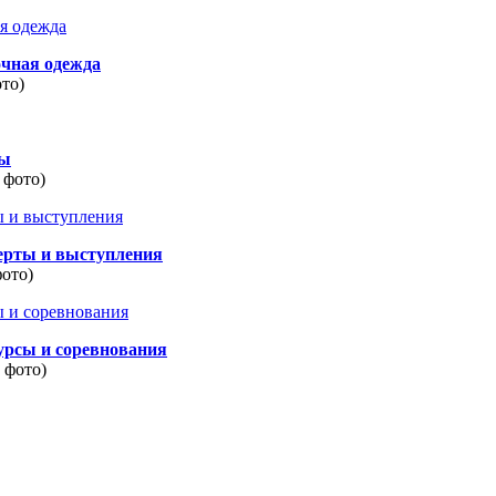
очная одежда
ото)
ды
 фото)
ерты и выступления
фото)
урсы и соревнования
8 фото)