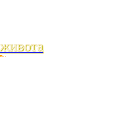
 живота
ance