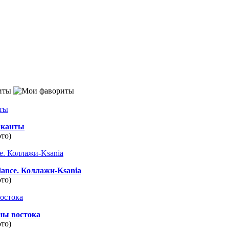
иты
канты
ото)
dance. Коллажи-Ksania
ото)
ны востока
ото)