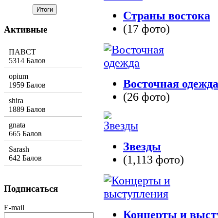
Страны востока
(17 фото)
Активные
ПАВСТ
5314 Балов
opium
Восточная одежд
1959 Балов
(26 фото)
shira
1889 Балов
gnata
665 Балов
Звезды
Sarash
(1,113 фото)
642 Балов
Подписаться
E-mail
Концерты и выст