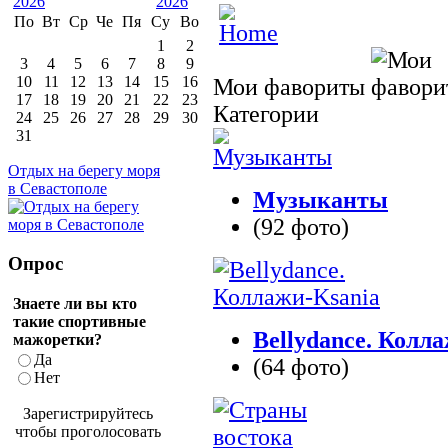
По
Вт
Ср
Че
Пя
Су
Во
1
2
3
4
5
6
7
8
9
10
11
12
13
14
15
16
Мои фавориты
17
18
19
20
21
22
23
Категории
24
25
26
27
28
29
30
31
Отдых на берегу моря
в Севастополе
Музыканты
(92 фото)
Опрос
Знаете ли вы кто
такие спортивные
Bellydance. Колл
мажоретки?
Да
(64 фото)
Нет
Зарегистрируйтесь
чтобы проголосовать