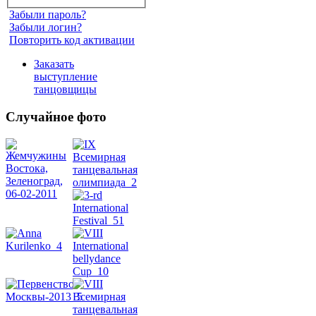
Забыли пароль?
Забыли логин?
Повторить код активации
Заказать
выступление
танцовщицы
Случайное фото
Танец
живота
Belly
Dance
уроки
видео