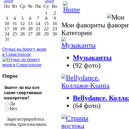
По
Вт
Ср
Че
Пя
Су
Во
1
2
3
4
5
6
7
8
9
10
11
12
13
14
15
16
Мои фавориты
17
18
19
20
21
22
23
Категории
24
25
26
27
28
29
30
31
Отдых на берегу моря
в Севастополе
Музыканты
(92 фото)
Опрос
Знаете ли вы кто
такие спортивные
Bellydance. Колл
мажоретки?
Да
(64 фото)
Нет
Зарегистрируйтесь
чтобы проголосовать