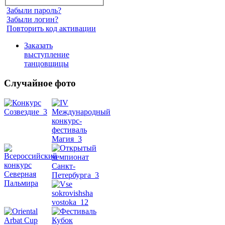
Забыли пароль?
Забыли логин?
Повторить код активации
Заказать
выступление
танцовщицы
Случайное фото
Танец
живота
Belly
Dance
уроки
видео