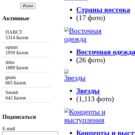
Страны востока
(17 фото)
Активные
ПАВСТ
5314 Балов
opium
Восточная одежд
1959 Балов
(26 фото)
shira
1889 Балов
gnata
665 Балов
Звезды
Sarash
(1,113 фото)
642 Балов
Подписаться
E-mail
Концерты и выст