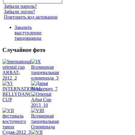
Забыли пароль?
Забыли логин?
Повторить код активации
Заказать
выступление
танцовщицы
Случайное фото
Танец
живота
Belly
Dance
уроки
видео