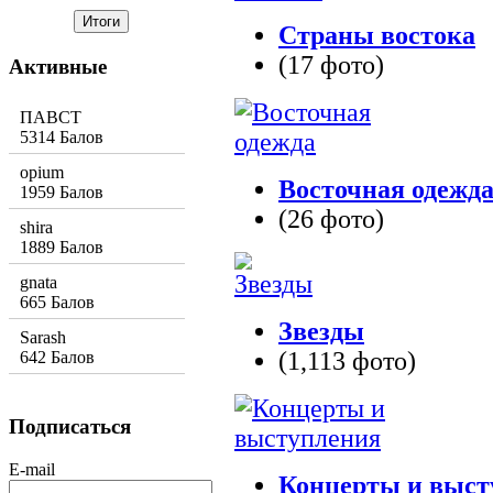
Страны востока
(17 фото)
Активные
ПАВСТ
5314 Балов
opium
Восточная одежд
1959 Балов
(26 фото)
shira
1889 Балов
gnata
665 Балов
Звезды
Sarash
(1,113 фото)
642 Балов
Подписаться
E-mail
Концерты и выст