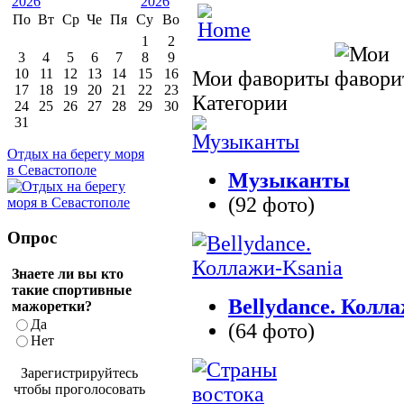
По
Вт
Ср
Че
Пя
Су
Во
1
2
3
4
5
6
7
8
9
10
11
12
13
14
15
16
Мои фавориты
17
18
19
20
21
22
23
Категории
24
25
26
27
28
29
30
31
Отдых на берегу моря
в Севастополе
Музыканты
(92 фото)
Опрос
Знаете ли вы кто
такие спортивные
Bellydance. Колл
мажоретки?
Да
(64 фото)
Нет
Зарегистрируйтесь
чтобы проголосовать