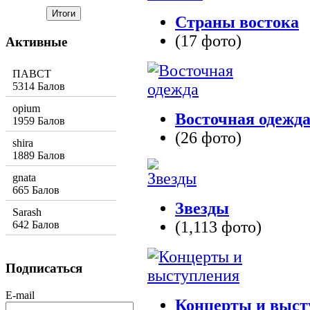
Страны востока
(17 фото)
Активные
ПАВСТ
5314 Балов
opium
Восточная одежд
1959 Балов
(26 фото)
shira
1889 Балов
gnata
665 Балов
Звезды
Sarash
(1,113 фото)
642 Балов
Подписаться
E-mail
Концерты и выст