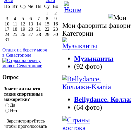
По
Вт
Ср
Че
Пя
Су
Во
1
2
3
4
5
6
7
8
9
10
11
12
13
14
15
16
Мои фавориты
17
18
19
20
21
22
23
Категории
24
25
26
27
28
29
30
31
Отдых на берегу моря
в Севастополе
Музыканты
(92 фото)
Опрос
Знаете ли вы кто
такие спортивные
Bellydance. Колл
мажоретки?
Да
(64 фото)
Нет
Зарегистрируйтесь
чтобы проголосовать