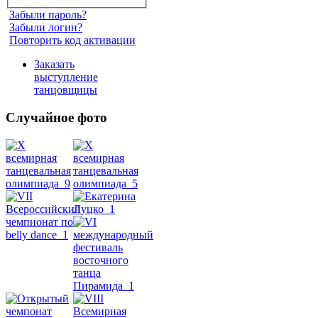
Забыли пароль?
Забыли логин?
Повторить код активации
Заказать
выступление
танцовщицы
Случайное фото
Танец
живота
Belly
Dance
уроки
видео