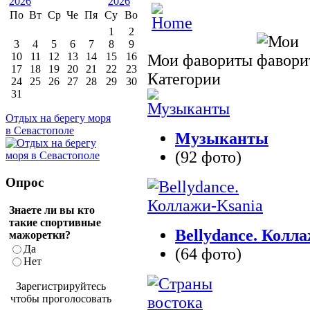
По
Вт
Ср
Че
Пя
Су
Во
1
2
3
4
5
6
7
8
9
10
11
12
13
14
15
16
Мои фавориты
17
18
19
20
21
22
23
Категории
24
25
26
27
28
29
30
31
Отдых на берегу моря
в Севастополе
Музыканты
(92 фото)
Опрос
Знаете ли вы кто
такие спортивные
Bellydance. Колл
мажоретки?
Да
(64 фото)
Нет
Зарегистрируйтесь
чтобы проголосовать