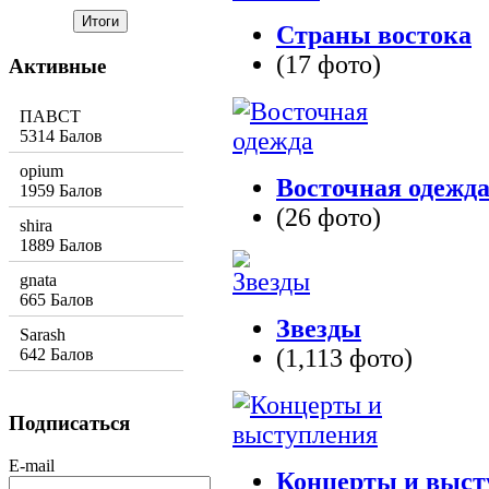
Страны востока
(17 фото)
Активные
ПАВСТ
5314 Балов
opium
Восточная одежд
1959 Балов
(26 фото)
shira
1889 Балов
gnata
665 Балов
Звезды
Sarash
(1,113 фото)
642 Балов
Подписаться
E-mail
Концерты и выст