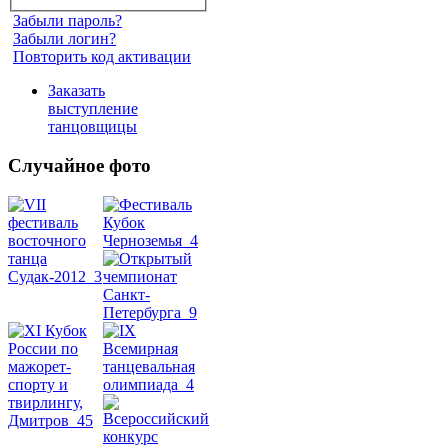
Забыли пароль?
Забыли логин?
Повторить код активации
Заказать
выступление
танцовщицы
Случайное фото
Танец
живота
Belly
Dance
уроки
видео