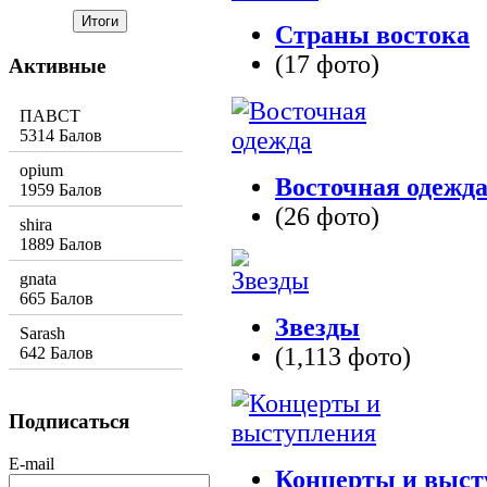
Страны востока
(17 фото)
Активные
ПАВСТ
5314 Балов
opium
Восточная одежд
1959 Балов
(26 фото)
shira
1889 Балов
gnata
665 Балов
Звезды
Sarash
(1,113 фото)
642 Балов
Подписаться
E-mail
Концерты и выст