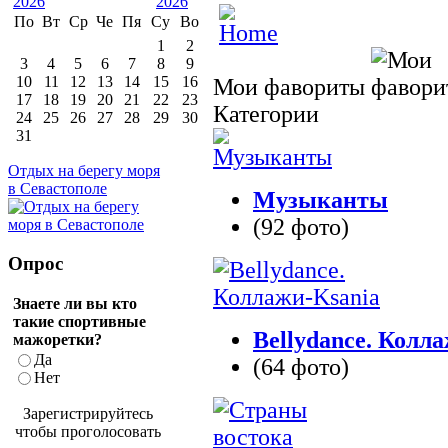
По
Вт
Ср
Че
Пя
Су
Во
1
2
3
4
5
6
7
8
9
10
11
12
13
14
15
16
Мои фавориты
17
18
19
20
21
22
23
Категории
24
25
26
27
28
29
30
31
Отдых на берегу моря
в Севастополе
Музыканты
(92 фото)
Опрос
Знаете ли вы кто
такие спортивные
Bellydance. Колл
мажоретки?
Да
(64 фото)
Нет
Зарегистрируйтесь
чтобы проголосовать