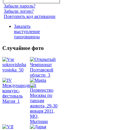
Забыли пароль?
Забыли логин?
Повторить код активации
Заказать
выступление
танцовщицы
Случайное фото
Танец
живота
Belly
Dance
уроки
видео