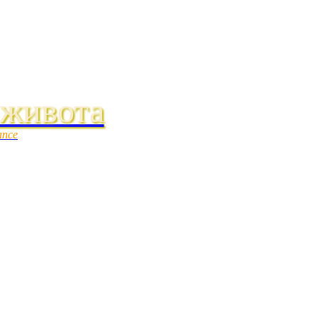
 живота
ance