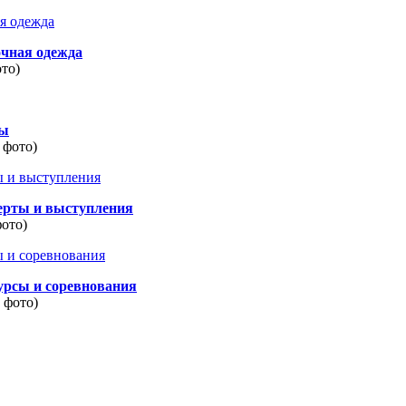
очная одежда
ото)
ды
 фото)
ерты и выступления
фото)
урсы и соревнования
8 фото)