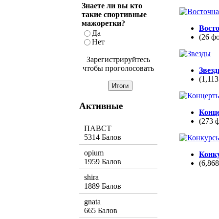
Знаете ли вы кто
такие спортивные
мажоретки?
Вост
Да
(26 ф
Нет
Зарегистрируйтесь
чтобы проголосовать
Звез
(1,113
Активные
Конц
(273 
ПАВСТ
5314 Балов
opium
Конк
1959 Балов
(6,86
shira
1889 Балов
gnata
665 Балов