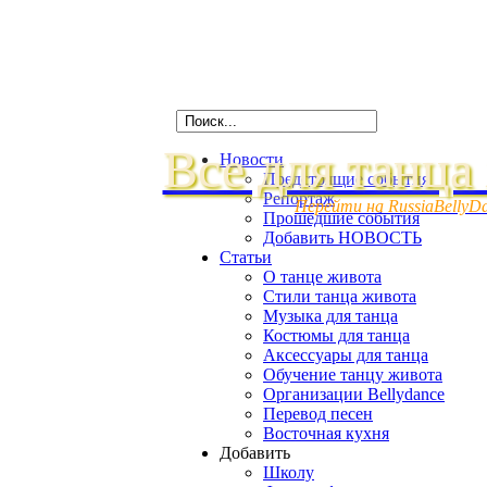
Все для танца
Новости
Предстоящие события
Репортаж
Перейти на RussiaBellyD
Прошедшие события
Добавить НОВОСТЬ
Статьи
О танце живота
Стили танца живота
Музыка для танца
Костюмы для танца
Аксессуары для танца
Обучение танцу живота
Организации Bellydance
Перевод песен
Восточная кухня
Добавить
Школу