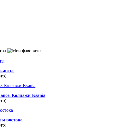
иты
канты
ото)
dance. Коллажи-Ksania
ото)
ны востока
ото)