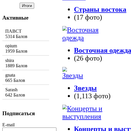
Страны востока
(17 фото)
Активные
ПАВСТ
5314 Балов
opium
Восточная одежд
1959 Балов
(26 фото)
shira
1889 Балов
gnata
665 Балов
Звезды
Sarash
(1,113 фото)
642 Балов
Подписаться
E-mail
Концерты и выст