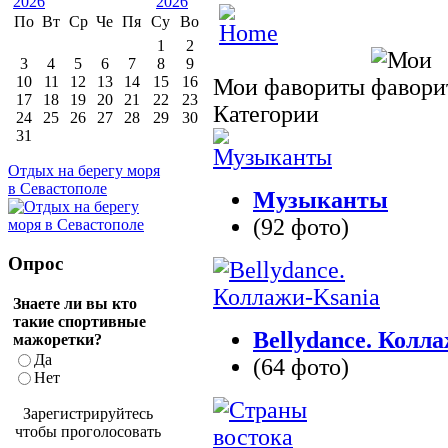
По
Вт
Ср
Че
Пя
Су
Во
1
2
3
4
5
6
7
8
9
10
11
12
13
14
15
16
Мои фавориты
17
18
19
20
21
22
23
Категории
24
25
26
27
28
29
30
31
Отдых на берегу моря
в Севастополе
Музыканты
(92 фото)
Опрос
Знаете ли вы кто
такие спортивные
Bellydance. Колл
мажоретки?
Да
(64 фото)
Нет
Зарегистрируйтесь
чтобы проголосовать