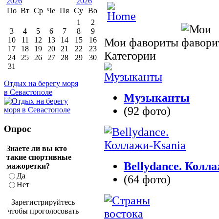
По
Вт
Ср
Че
Пя
Су
Во
1
2
3
4
5
6
7
8
9
10
11
12
13
14
15
16
Мои фавориты
17
18
19
20
21
22
23
Категории
24
25
26
27
28
29
30
31
Отдых на берегу моря
в Севастополе
Музыканты
(92 фото)
Опрос
Знаете ли вы кто
такие спортивные
Bellydance. Колл
мажоретки?
Да
(64 фото)
Нет
Зарегистрируйтесь
чтобы проголосовать