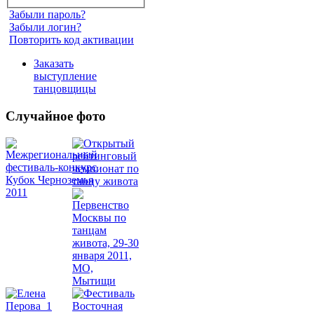
Забыли пароль?
Забыли логин?
Повторить код активации
Заказать
выступление
танцовщицы
Случайное фото
Танец
живота
Belly
Dance
уроки
видео