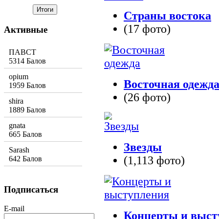
Страны востока
(17 фото)
Активные
ПАВСТ
5314 Балов
opium
Восточная одежд
1959 Балов
(26 фото)
shira
1889 Балов
gnata
665 Балов
Звезды
Sarash
(1,113 фото)
642 Балов
Подписаться
E-mail
Концерты и выст