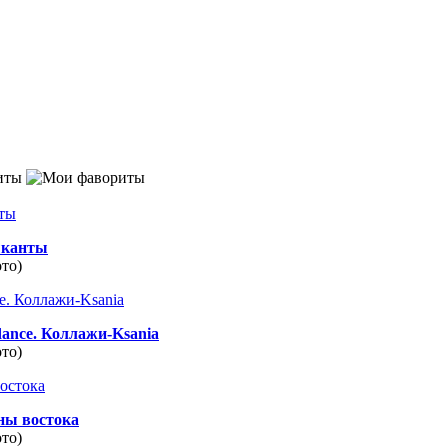
иты
канты
ото)
dance. Коллажи-Ksania
ото)
ны востока
ото)