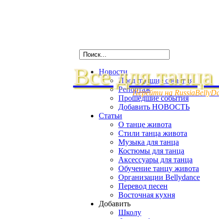
Все для танца
Новости
Предстоящие события
Репортаж
Перейти на RussiaBellyD
Прошедшие события
Добавить НОВОСТЬ
Статьи
О танце живота
Стили танца живота
Музыка для танца
Костюмы для танца
Аксессуары для танца
Обучение танцу живота
Организации Bellydance
Перевод песен
Восточная кухня
Добавить
Школу