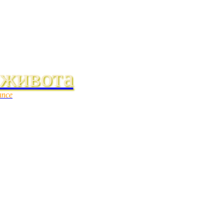
 живота
ance