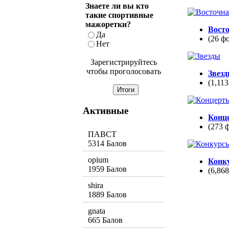
Знаете ли вы кто
такие спортивные
мажоретки?
Вост
Да
(26 ф
Нет
Зарегистрируйтесь
чтобы проголосовать
Звез
(1,113
Активные
Конц
(273 
ПАВСТ
5314 Балов
opium
Конк
1959 Балов
(6,86
shira
1889 Балов
gnata
665 Балов