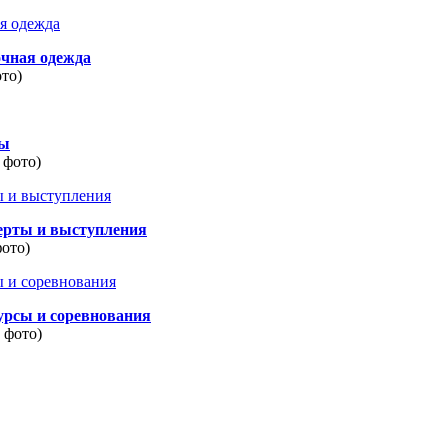
очная одежда
ото)
ды
 фото)
ерты и выступления
фото)
урсы и соревнования
8 фото)