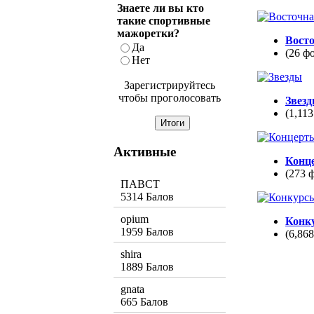
Знаете ли вы кто
такие спортивные
мажоретки?
Вост
Да
(26 ф
Нет
Зарегистрируйтесь
чтобы проголосовать
Звез
(1,113
Активные
Конц
(273 
ПАВСТ
5314 Балов
opium
Конк
1959 Балов
(6,86
shira
1889 Балов
gnata
665 Балов