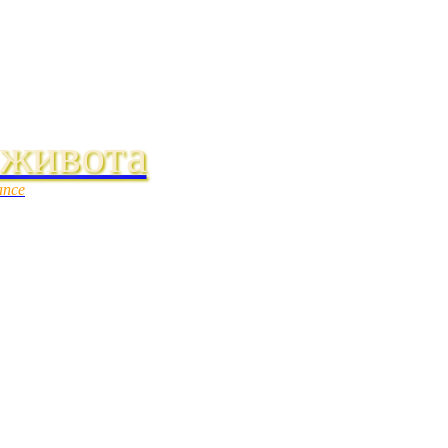
 живота
ance