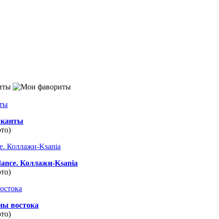
иты
канты
ото)
dance. Коллажи-Ksania
ото)
ны востока
ото)