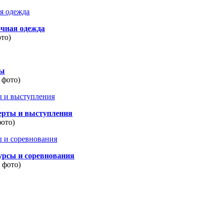
очная одежда
ото)
ды
 фото)
ерты и выступления
фото)
урсы и соревнования
8 фото)