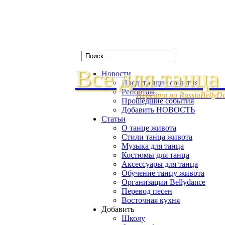
Все для танца
Новости
Предстоящие события
Репортаж
Перейти на RussiaBellyD
Прошедшие события
Добавить НОВОСТЬ
Статьи
О танце живота
Стили танца живота
Музыка для танца
Костюмы для танца
Аксессуары для танца
Обучение танцу живота
Организации Bellydance
Перевод песен
Восточная кухня
Добавить
Школу