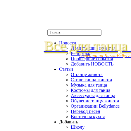
Все для танца
Новости
Предстоящие события
Репортаж
Перейти на RussiaBellyD
Прошедшие события
Добавить НОВОСТЬ
Статьи
О танце живота
Стили танца живота
Музыка для танца
Костюмы для танца
Аксессуары для танца
Обучение танцу живота
Организации Bellydance
Перевод песен
Восточная кухня
Добавить
Школу