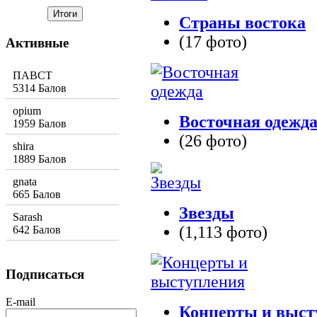
Страны востока
(17 фото)
Активные
ПАВСТ
5314 Балов
opium
Восточная одежд
1959 Балов
(26 фото)
shira
1889 Балов
gnata
665 Балов
Звезды
Sarash
(1,113 фото)
642 Балов
Подписаться
E-mail
Концерты и выст