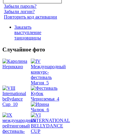
Забыли пароль?
Забыли логин?
Повторить код активации
Заказать
выступление
танцовщицы
Случайное фото
Танец
живота
Belly
Dance
уроки
видео