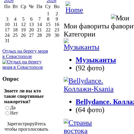
По
Вт
Ср
Че
Пя
Су
Во
1
2
3
4
5
6
7
8
9
10
11
12
13
14
15
16
Мои фавориты
17
18
19
20
21
22
23
Категории
24
25
26
27
28
29
30
31
Отдых на берегу моря
в Севастополе
Музыканты
(92 фото)
Опрос
Знаете ли вы кто
такие спортивные
Bellydance. Колл
мажоретки?
Да
(64 фото)
Нет
Зарегистрируйтесь
чтобы проголосовать