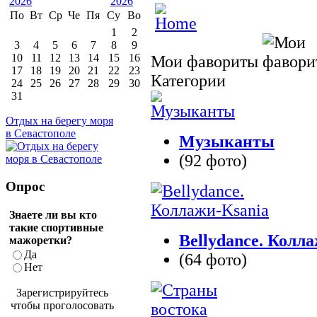
По
Вт
Ср
Че
Пя
Су
Во
1
2
3
4
5
6
7
8
9
10
11
12
13
14
15
16
Мои фавориты
17
18
19
20
21
22
23
Категории
24
25
26
27
28
29
30
31
Отдых на берегу моря
в Севастополе
Музыканты
(92 фото)
Опрос
Знаете ли вы кто
такие спортивные
Bellydance. Колл
мажоретки?
Да
(64 фото)
Нет
Зарегистрируйтесь
чтобы проголосовать