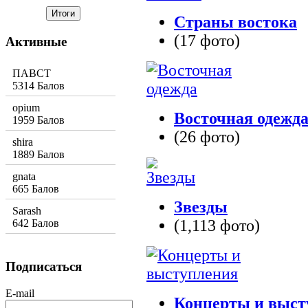
Страны востока
(17 фото)
Активные
ПАВСТ
5314 Балов
opium
Восточная одежд
1959 Балов
(26 фото)
shira
1889 Балов
gnata
665 Балов
Звезды
Sarash
(1,113 фото)
642 Балов
Подписаться
E-mail
Концерты и выст