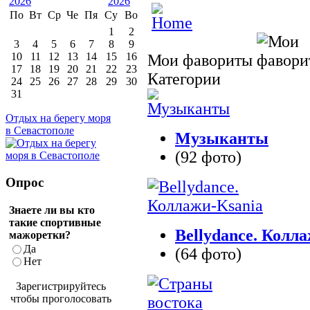
По
Вт
Ср
Че
Пя
Су
Во
1
2
3
4
5
6
7
8
9
10
11
12
13
14
15
16
Мои фавориты
17
18
19
20
21
22
23
Категории
24
25
26
27
28
29
30
31
Отдых на берегу моря
в Севастополе
Музыканты
(92 фото)
Опрос
Знаете ли вы кто
такие спортивные
Bellydance. Колл
мажоретки?
Да
(64 фото)
Нет
Зарегистрируйтесь
чтобы проголосовать