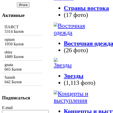
Страны востока
(17 фото)
Активные
ПАВСТ
5314 Балов
opium
Восточная одежд
1959 Балов
(26 фото)
shira
1889 Балов
gnata
665 Балов
Звезды
Sarash
(1,113 фото)
642 Балов
Подписаться
E-mail
Концерты и выст