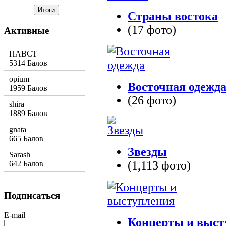
Страны востока
(17 фото)
Активные
ПАВСТ
5314 Балов
opium
Восточная одежд
1959 Балов
(26 фото)
shira
1889 Балов
gnata
665 Балов
Звезды
Sarash
(1,113 фото)
642 Балов
Подписаться
E-mail
Концерты и выст