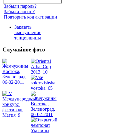
Забыли пароль?
Забыли логин?
Повторить код активации
Заказать
выступление
танцовщицы
Случайное фото
Танец
живота
Belly
Dance
уроки
видео