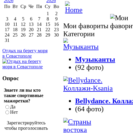
По
Вт
Ср
Че
Пя
Су
Во
1
2
3
4
5
6
7
8
9
10
11
12
13
14
15
16
Мои фавориты
17
18
19
20
21
22
23
Категории
24
25
26
27
28
29
30
31
Отдых на берегу моря
в Севастополе
Музыканты
(92 фото)
Опрос
Знаете ли вы кто
такие спортивные
Bellydance. Колл
мажоретки?
Да
(64 фото)
Нет
Зарегистрируйтесь
чтобы проголосовать