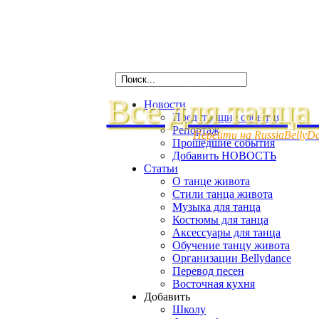
Все для танца
Новости
Предстоящие события
Репортаж
Перейти на RussiaBellyD
Прошедшие события
Добавить НОВОСТЬ
Статьи
О танце живота
Стили танца живота
Музыка для танца
Костюмы для танца
Аксессуары для танца
Обучение танцу живота
Организации Bellydance
Перевод песен
Восточная кухня
Добавить
Школу