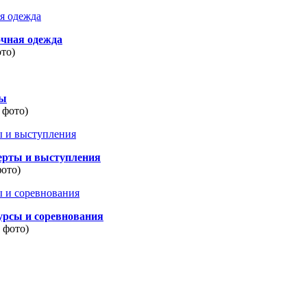
очная одежда
ото)
ды
 фото)
ерты и выступления
фото)
урсы и соревнования
8 фото)