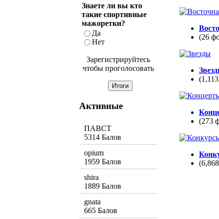
Знаете ли вы кто
такие спортивные
мажоретки?
Вост
Да
(26 ф
Нет
Зарегистрируйтесь
чтобы проголосовать
Звез
(1,113
Активные
Конц
(273 
ПАВСТ
5314 Балов
opium
Конк
1959 Балов
(6,86
shira
1889 Балов
gnata
665 Балов