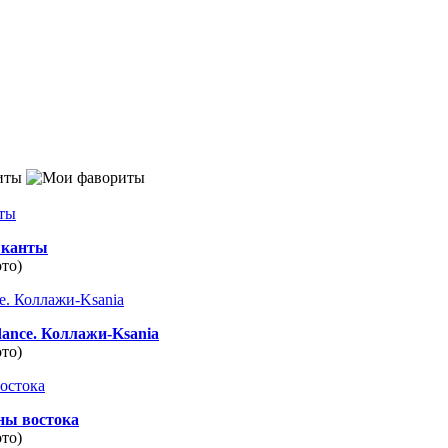
иты
канты
ото)
dance. Коллажи-Ksania
ото)
ны востока
ото)