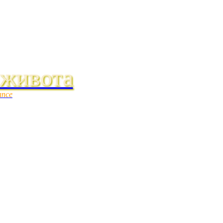
 живота
ance