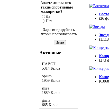
Знаете ли вы кто
такие спортивные
мажоретки?
Вост
Да
(26 ф
Нет
Зарегистрируйтесь
чтобы проголосовать
Звез
(1,113
Активные
Конц
(273 
ПАВСТ
5314 Балов
opium
Конк
1959 Балов
(6,86
shira
1889 Балов
gnata
665 Балов