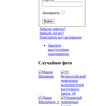
Запомнить
Забыли пароль?
Забыли логин?
Повторить код активации
Заказать
выступление
танцовщицы
Случайное фото
Танец
живот
Belly