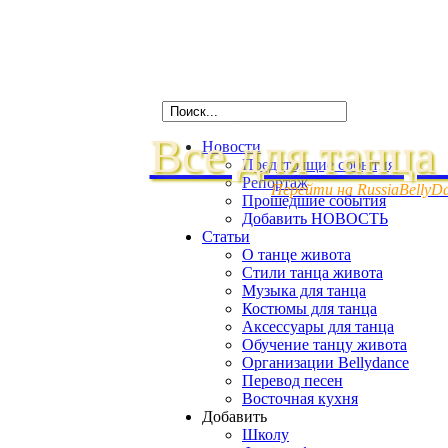
Все для танца
Новости
Предстоящие события
Репортаж
Перейти на RussiaBellyD
Прошедшие события
Добавить НОВОСТЬ
Статьи
О танце живота
Стили танца живота
Музыка для танца
Костюмы для танца
Аксессуары для танца
Обучение танцу живота
Организации Bellydance
Перевод песен
Восточная кухня
Добавить
Школу