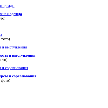
очная одежда
ото)
ды
 фото)
ерты и выступления
фото)
урсы и соревнования
8 фото)