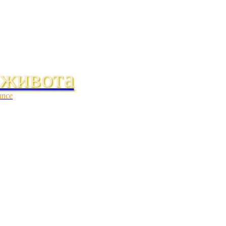
 живота
ance