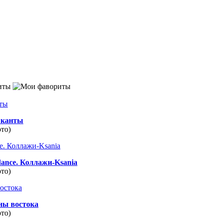
иты
канты
ото)
dance. Коллажи-Ksania
ото)
ны востока
ото)