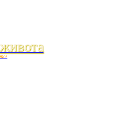
 живота
ance