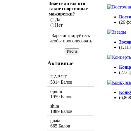
Знаете ли вы кто
такие спортивные
мажоретки?
Вост
Да
(26 ф
Нет
Зарегистрируйтесь
чтобы проголосовать
Звез
(1,113
Активные
Конц
(273 
ПАВСТ
5314 Балов
opium
Конк
1959 Балов
(6,86
shira
1889 Балов
gnata
665 Балов