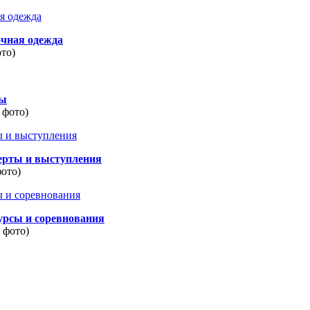
очная одежда
ото)
ды
 фото)
ерты и выступления
фото)
урсы и соревнования
8 фото)