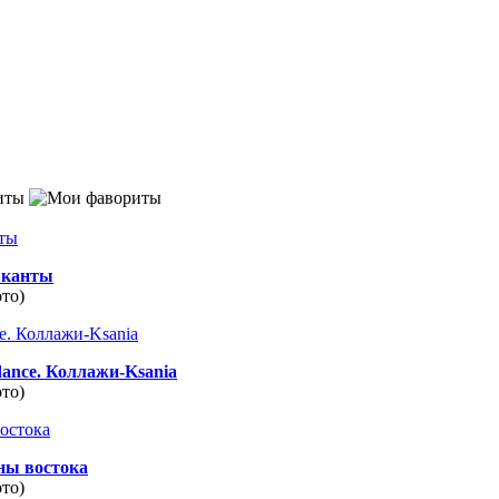
иты
канты
ото)
dance. Коллажи-Ksania
ото)
ны востока
ото)