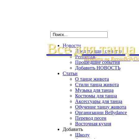
Все для танца
Новости
Предстоящие события
Репортаж
Перейти на RussiaBellyD
Прошедшие события
Добавить НОВОСТЬ
Статьи
О танце живота
Стили танца живота
Музыка для танца
Костюмы для танца
Аксессуары для танца
Обучение танцу живота
Организации Bellydance
Перевод песен
Восточная кухня
Добавить
Школу