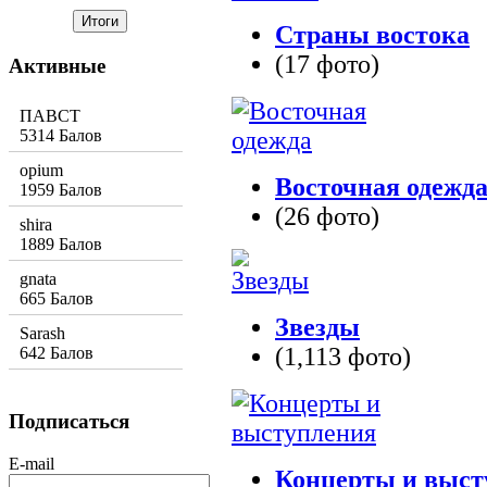
Страны востока
(17 фото)
Активные
ПАВСТ
5314 Балов
opium
Восточная одежд
1959 Балов
(26 фото)
shira
1889 Балов
gnata
665 Балов
Звезды
Sarash
(1,113 фото)
642 Балов
Подписаться
E-mail
Концерты и выст