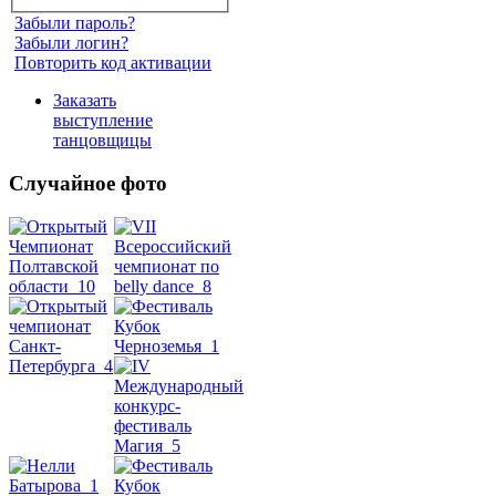
Забыли пароль?
Забыли логин?
Повторить код активации
Заказать
выступление
танцовщицы
Случайное фото
Танец
живота
Belly
Dance
уроки
видео