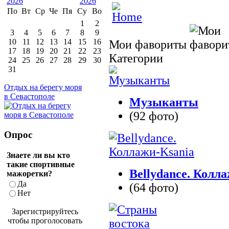
По
Вт
Ср
Че
Пя
Су
Во
1
2
3
4
5
6
7
8
9
10
11
12
13
14
15
16
Мои фавориты
17
18
19
20
21
22
23
Категории
24
25
26
27
28
29
30
31
Отдых на берегу моря
в Севастополе
Музыканты
(92 фото)
Опрос
Знаете ли вы кто
такие спортивные
Bellydance. Колл
мажоретки?
Да
(64 фото)
Нет
Зарегистрируйтесь
чтобы проголосовать