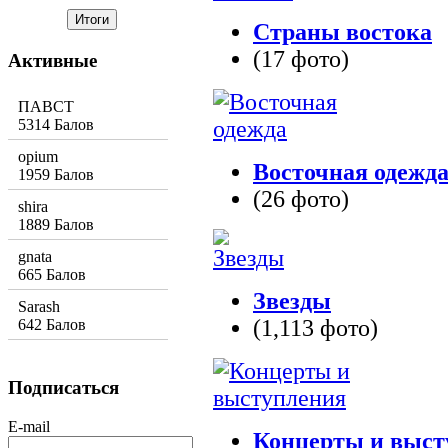
Страны востока
(17 фото)
Активные
ПАВСТ
5314 Балов
opium
Восточная одежд
1959 Балов
(26 фото)
shira
1889 Балов
gnata
665 Балов
Звезды
Sarash
(1,113 фото)
642 Балов
Подписаться
E-mail
Концерты и выст