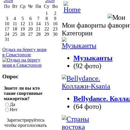
По
Вт
Ср
Че
Пя
Су
Во
1
2
3
4
5
6
7
8
9
10
11
12
13
14
15
16
Мои фавориты
17
18
19
20
21
22
23
Категории
24
25
26
27
28
29
30
31
Отдых на берегу моря
в Севастополе
Музыканты
(92 фото)
Опрос
Знаете ли вы кто
такие спортивные
Bellydance. Колл
мажоретки?
Да
(64 фото)
Нет
Зарегистрируйтесь
чтобы проголосовать