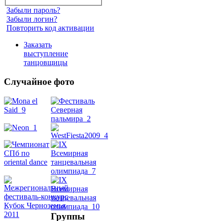
Забыли пароль?
Забыли логин?
Повторить код активации
Заказать
выступление
танцовщицы
Случайное фото
Танец
живота
Belly
Dance
уроки
Группы
видео