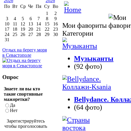
По
Вт
Ср
Че
Пя
Су
Во
1
2
3
4
5
6
7
8
9
10
11
12
13
14
15
16
Мои фавориты
17
18
19
20
21
22
23
Категории
24
25
26
27
28
29
30
31
Отдых на берегу моря
в Севастополе
Музыканты
(92 фото)
Опрос
Знаете ли вы кто
такие спортивные
Bellydance. Колл
мажоретки?
Да
(64 фото)
Нет
Зарегистрируйтесь
чтобы проголосовать