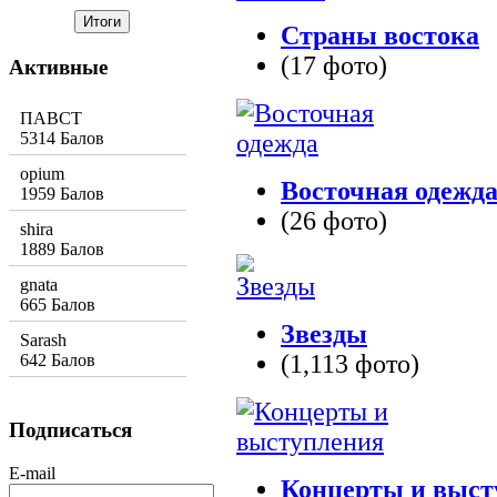
Страны востока
(17 фото)
Активные
ПАВСТ
5314 Балов
opium
Восточная одежд
1959 Балов
(26 фото)
shira
1889 Балов
gnata
665 Балов
Звезды
Sarash
(1,113 фото)
642 Балов
Подписаться
E-mail
Концерты и выст