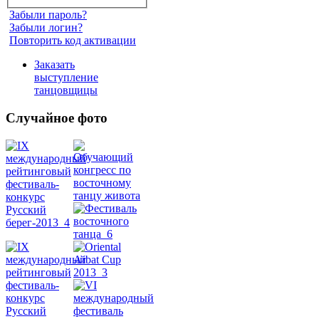
Забыли пароль?
Забыли логин?
Повторить код активации
Заказать
выступление
танцовщицы
Случайное фото
Танец
живота
Belly
Dance
уроки
видео