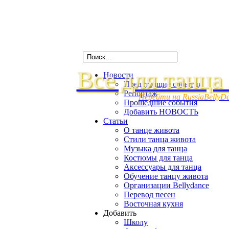
Все для танца
Новости
Предстоящие события
Репортаж
Перейти на RussiaBellyD
Прошедшие события
Добавить НОВОСТЬ
Статьи
О танце живота
Стили танца живота
Музыка для танца
Костюмы для танца
Аксессуары для танца
Обучение танцу живота
Организации Bellydance
Перевод песен
Восточная кухня
Добавить
Школу