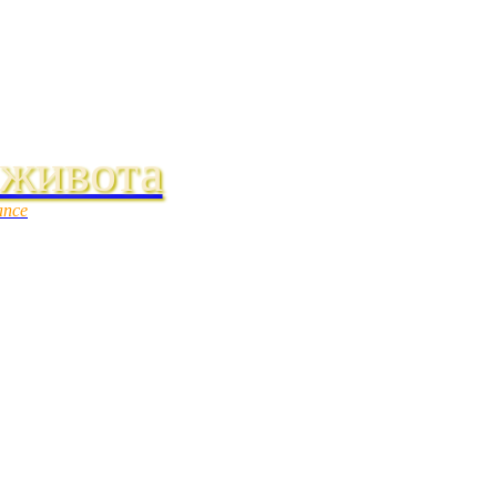
 живота
ance