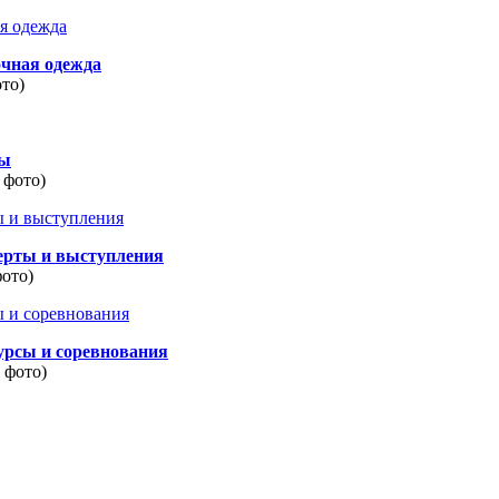
очная одежда
ото)
ды
 фото)
ерты и выступления
фото)
урсы и соревнования
8 фото)