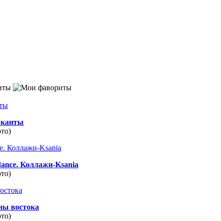
иты
канты
ото)
dance. Коллажи-Ksania
ото)
ны востока
ото)