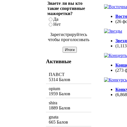
Знаете ли вы кто
такие спортивные
мажоретки?
Вост
Да
(26 ф
Нет
Зарегистрируйтесь
чтобы проголосовать
Звез
(1,113
Активные
Конц
(273 
ПАВСТ
5314 Балов
opium
Конк
1959 Балов
(6,86
shira
1889 Балов
gnata
665 Балов