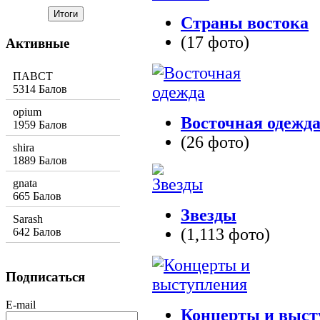
Страны востока
(17 фото)
Активные
ПАВСТ
5314 Балов
opium
Восточная одежд
1959 Балов
(26 фото)
shira
1889 Балов
gnata
665 Балов
Звезды
Sarash
(1,113 фото)
642 Балов
Подписаться
E-mail
Концерты и выст