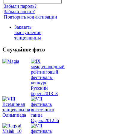
Забыли пароль?
Забыли логин?
Повторить код активации
Заказать
выступление
танцовщицы
Случайное фото
Танец
живота
Belly
Dance
уроки
видео