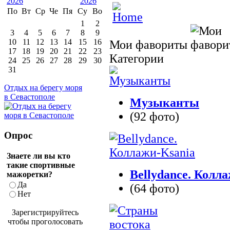
По
Вт
Ср
Че
Пя
Су
Во
1
2
3
4
5
6
7
8
9
10
11
12
13
14
15
16
Мои фавориты
17
18
19
20
21
22
23
Категории
24
25
26
27
28
29
30
31
Отдых на берегу моря
в Севастополе
Музыканты
(92 фото)
Опрос
Знаете ли вы кто
такие спортивные
Bellydance. Колл
мажоретки?
Да
(64 фото)
Нет
Зарегистрируйтесь
чтобы проголосовать