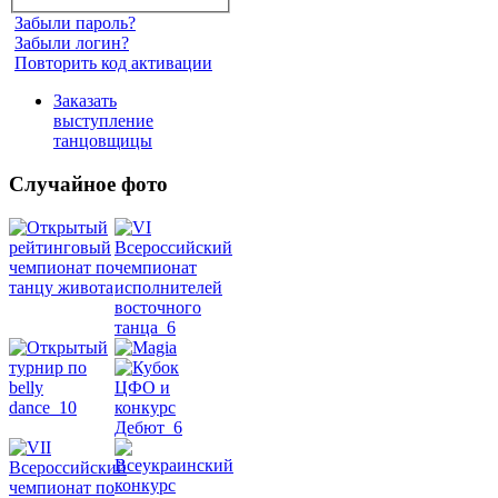
Забыли пароль?
Забыли логин?
Повторить код активации
Заказать
выступление
танцовщицы
Случайное фото
Танец
живота
Belly
Dance
уроки
видео