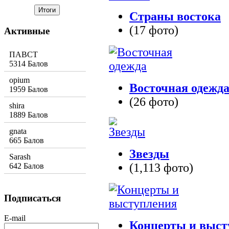
Страны востока
(17 фото)
Активные
ПАВСТ
5314 Балов
opium
Восточная одежд
1959 Балов
(26 фото)
shira
1889 Балов
gnata
665 Балов
Звезды
Sarash
(1,113 фото)
642 Балов
Подписаться
E-mail
Концерты и выст