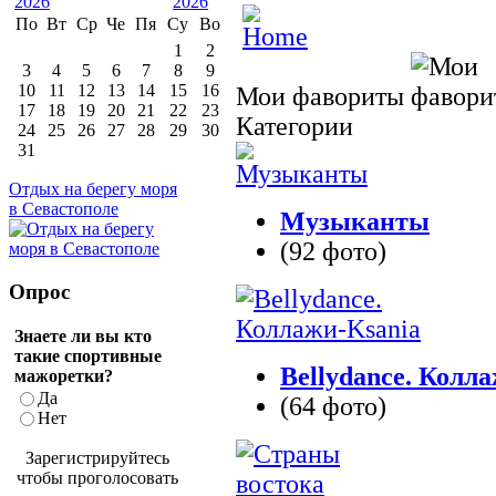
По
Вт
Ср
Че
Пя
Су
Во
1
2
3
4
5
6
7
8
9
10
11
12
13
14
15
16
Мои фавориты
17
18
19
20
21
22
23
Категории
24
25
26
27
28
29
30
31
Отдых на берегу моря
в Севастополе
Музыканты
(92 фото)
Опрос
Знаете ли вы кто
такие спортивные
Bellydance. Колл
мажоретки?
Да
(64 фото)
Нет
Зарегистрируйтесь
чтобы проголосовать