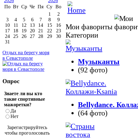
По
Вт
Ср
Че
Пя
Су
Во
1
2
3
4
5
6
7
8
9
10
11
12
13
14
15
16
Мои фавориты
17
18
19
20
21
22
23
Категории
24
25
26
27
28
29
30
31
Отдых на берегу моря
в Севастополе
Музыканты
(92 фото)
Опрос
Знаете ли вы кто
такие спортивные
Bellydance. Колл
мажоретки?
Да
(64 фото)
Нет
Зарегистрируйтесь
чтобы проголосовать