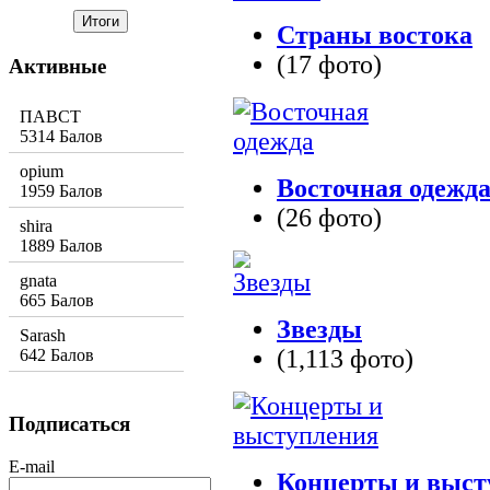
Страны востока
(17 фото)
Активные
ПАВСТ
5314 Балов
opium
Восточная одежд
1959 Балов
(26 фото)
shira
1889 Балов
gnata
665 Балов
Звезды
Sarash
(1,113 фото)
642 Балов
Подписаться
E-mail
Концерты и выст