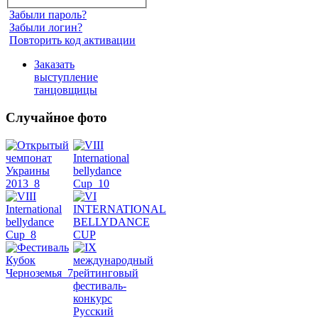
Забыли пароль?
Забыли логин?
Повторить код активации
Заказать
выступление
танцовщицы
Случайное фото
Танец
живота
Belly
Dance
уроки
видео