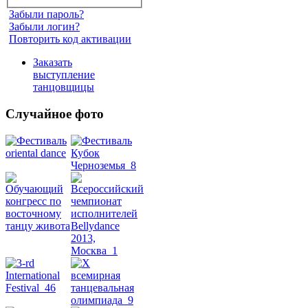
Забыли пароль?
Забыли логин?
Повторить код активации
Заказать
выступление
танцовщицы
Случайное фото
Танец
живота
Belly
Dance
уроки
видео