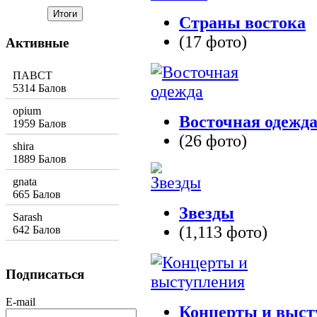
Страны востока
(17 фото)
Активные
ПАВСТ
5314 Балов
opium
Восточная одежд
1959 Балов
(26 фото)
shira
1889 Балов
gnata
665 Балов
Звезды
Sarash
(1,113 фото)
642 Балов
Подписаться
E-mail
Концерты и выст