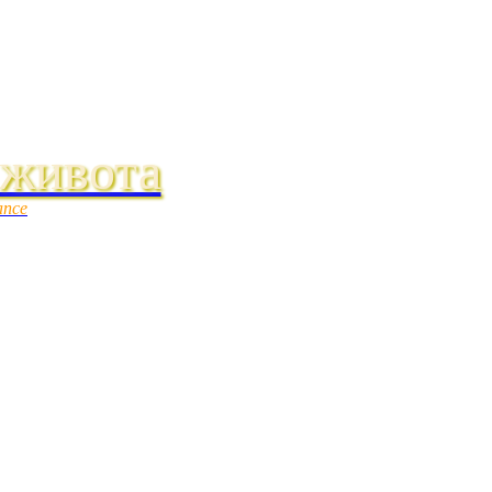
 живота
ance