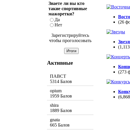
Знаете ли вы кто
такие спортивные
мажоретки?
Вост
Да
(26 ф
Нет
Зарегистрируйтесь
чтобы проголосовать
Звез
(1,113
Активные
Конц
(273 
ПАВСТ
5314 Балов
opium
Конк
1959 Балов
(6,86
shira
1889 Балов
gnata
665 Балов