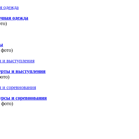
очная одежда
ото)
ды
 фото)
ерты и выступления
фото)
урсы и соревнования
8 фото)