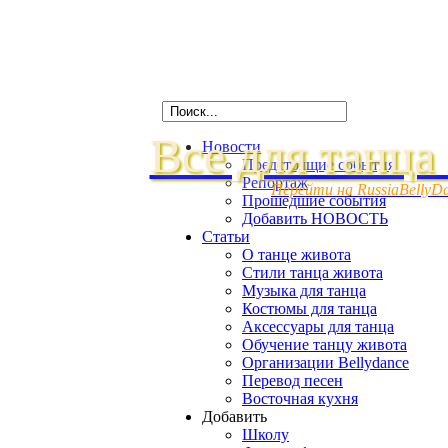
Все для танца
Новости
Предстоящие события
Репортаж
Перейти на RussiaBellyD
Прошедшие события
Добавить НОВОСТЬ
Статьи
О танце живота
Стили танца живота
Музыка для танца
Костюмы для танца
Аксессуары для танца
Обучение танцу живота
Организации Bellydance
Перевод песен
Восточная кухня
Добавить
Школу