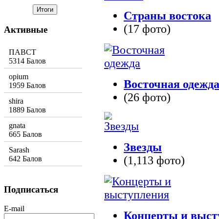
Страны востока
(17 фото)
Активные
ПАВСТ
5314 Балов
opium
Восточная одежд
1959 Балов
(26 фото)
shira
1889 Балов
gnata
665 Балов
Звезды
Sarash
(1,113 фото)
642 Балов
Подписаться
E-mail
Концерты и выст