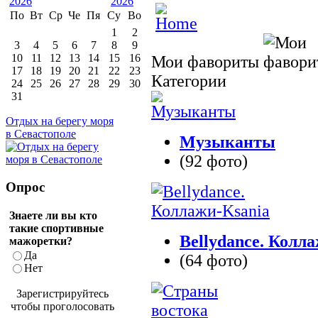
По
Вт
Ср
Че
Пя
Су
Во
1
2
3
4
5
6
7
8
9
10
11
12
13
14
15
16
Мои фавориты
17
18
19
20
21
22
23
Категории
24
25
26
27
28
29
30
31
Отдых на берегу моря
в Севастополе
Музыканты
(92 фото)
Опрос
Знаете ли вы кто
такие спортивные
Bellydance. Колл
мажоретки?
Да
(64 фото)
Нет
Зарегистрируйтесь
чтобы проголосовать