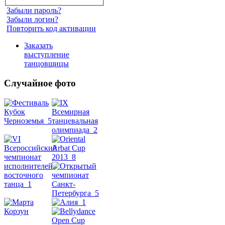
Забыли пароль?
Забыли логин?
Повторить код активации
Заказать
выступление
танцовщицы
Случайное фото
Танец
живота
Belly
Dance
уроки
видео