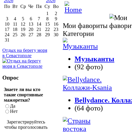
По
Вт
Ср
Че
Пя
Су
Во
1
2
3
4
5
6
7
8
9
10
11
12
13
14
15
16
Мои фавориты
17
18
19
20
21
22
23
Категории
24
25
26
27
28
29
30
31
Отдых на берегу моря
в Севастополе
Музыканты
(92 фото)
Опрос
Знаете ли вы кто
такие спортивные
Bellydance. Колл
мажоретки?
Да
(64 фото)
Нет
Зарегистрируйтесь
чтобы проголосовать