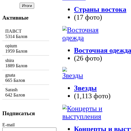
Страны востока
(17 фото)
Активные
ПАВСТ
5314 Балов
opium
Восточная одежд
1959 Балов
(26 фото)
shira
1889 Балов
gnata
665 Балов
Звезды
Sarash
(1,113 фото)
642 Балов
Подписаться
E-mail
Концерты и выст