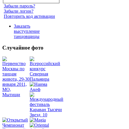
Забыли пароль?
Забыли логин?
Повторить код активации
Заказать
выступление
танцовщицы
Случайное фото
Танец
живота
Belly
Dance
уроки
видео