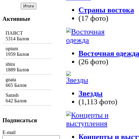
Страны востока
(17 фото)
Активные
ПАВСТ
5314 Балов
opium
Восточная одежд
1959 Балов
(26 фото)
shira
1889 Балов
gnata
665 Балов
Звезды
Sarash
(1,113 фото)
642 Балов
Подписаться
E-mail
Концерты и выст