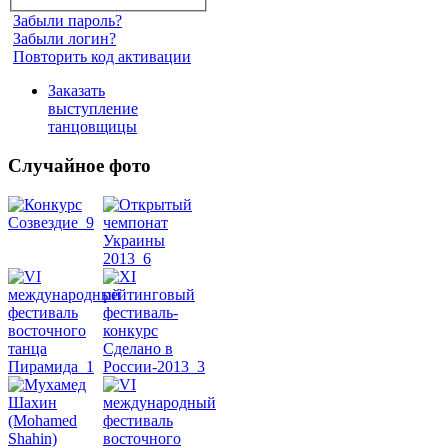
Забыли пароль?
Забыли логин?
Повторить код активации
Заказать
выступление
танцовщицы
Случайное фото
Танец
живота
Belly
Dance
уроки
видео