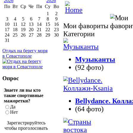
По
Вт
Ср
Че
Пя
Су
Во
1
2
3
4
5
6
7
8
9
10
11
12
13
14
15
16
Мои фавориты
17
18
19
20
21
22
23
Категории
24
25
26
27
28
29
30
31
Отдых на берегу моря
в Севастополе
Музыканты
(92 фото)
Опрос
Знаете ли вы кто
такие спортивные
Bellydance. Колл
мажоретки?
Да
(64 фото)
Нет
Зарегистрируйтесь
чтобы проголосовать