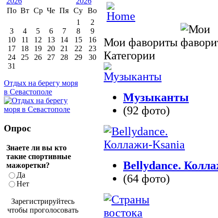
По
Вт
Ср
Че
Пя
Су
Во
1
2
3
4
5
6
7
8
9
10
11
12
13
14
15
16
Мои фавориты
17
18
19
20
21
22
23
Категории
24
25
26
27
28
29
30
31
Отдых на берегу моря
в Севастополе
Музыканты
(92 фото)
Опрос
Знаете ли вы кто
такие спортивные
Bellydance. Колл
мажоретки?
Да
(64 фото)
Нет
Зарегистрируйтесь
чтобы проголосовать