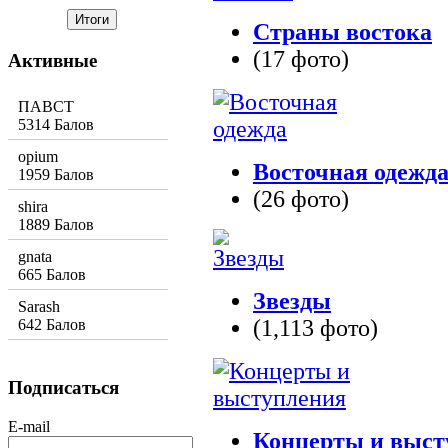
Страны востока
(17 фото)
Активные
ПАВСТ
5314 Балов
opium
Восточная одежд
1959 Балов
(26 фото)
shira
1889 Балов
gnata
665 Балов
Звезды
Sarash
(1,113 фото)
642 Балов
Подписаться
E-mail
Концерты и выст