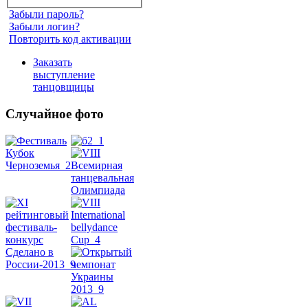
Забыли пароль?
Забыли логин?
Повторить код активации
Заказать
выступление
танцовщицы
Случайное фото
Танец
живота
Belly
Dance
уроки
видео