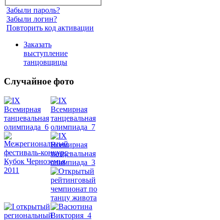
Забыли пароль?
Забыли логин?
Повторить код активации
Заказать
выступление
танцовщицы
Случайное фото
Танец
живота
Belly
Dance
уроки
видео