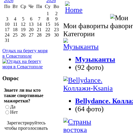
По
Вт
Ср
Че
Пя
Су
Во
1
2
3
4
5
6
7
8
9
10
11
12
13
14
15
16
Мои фавориты
17
18
19
20
21
22
23
Категории
24
25
26
27
28
29
30
31
Отдых на берегу моря
в Севастополе
Музыканты
(92 фото)
Опрос
Знаете ли вы кто
такие спортивные
Bellydance. Колл
мажоретки?
Да
(64 фото)
Нет
Зарегистрируйтесь
чтобы проголосовать