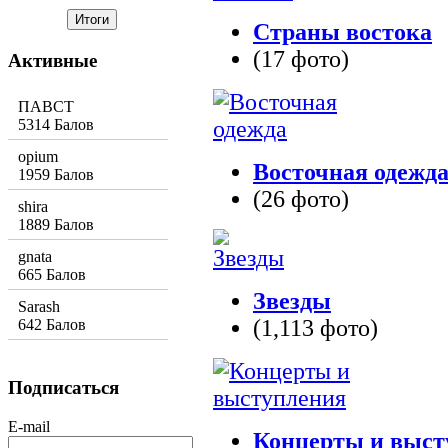
Страны востока
(17 фото)
Активные
ПАВСТ
5314 Балов
opium
Восточная одежд
1959 Балов
(26 фото)
shira
1889 Балов
gnata
665 Балов
Звезды
Sarash
(1,113 фото)
642 Балов
Подписаться
E-mail
Концерты и выст