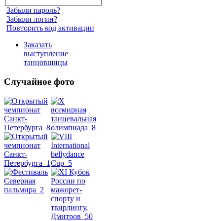
Забыли пароль?
Забыли логин?
Повторить код активации
Заказать
выступление
танцовщицы
Случайное фото
Танец
живота
Belly
Dance
уроки
видео