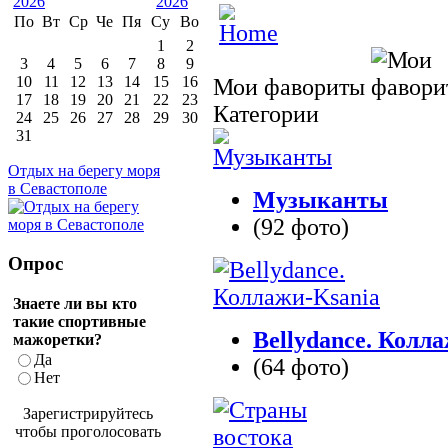
По
Вт
Ср
Че
Пя
Су
Во
1
2
3
4
5
6
7
8
9
10
11
12
13
14
15
16
Мои фавориты
17
18
19
20
21
22
23
Категории
24
25
26
27
28
29
30
31
Отдых на берегу моря
в Севастополе
Музыканты
(92 фото)
Опрос
Знаете ли вы кто
такие спортивные
Bellydance. Колл
мажоретки?
Да
(64 фото)
Нет
Зарегистрируйтесь
чтобы проголосовать