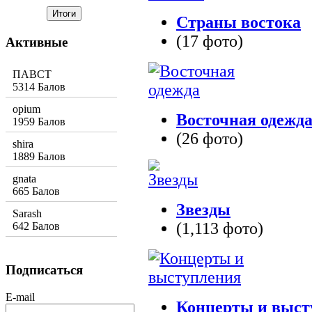
Страны востока
(17 фото)
Активные
ПАВСТ
5314 Балов
opium
Восточная одежд
1959 Балов
(26 фото)
shira
1889 Балов
gnata
665 Балов
Звезды
Sarash
(1,113 фото)
642 Балов
Подписаться
E-mail
Концерты и выст