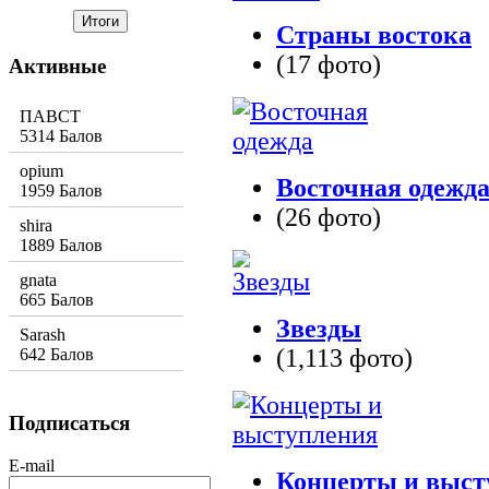
Страны востока
(17 фото)
Активные
ПАВСТ
5314 Балов
opium
Восточная одежд
1959 Балов
(26 фото)
shira
1889 Балов
gnata
665 Балов
Звезды
Sarash
(1,113 фото)
642 Балов
Подписаться
E-mail
Концерты и выст