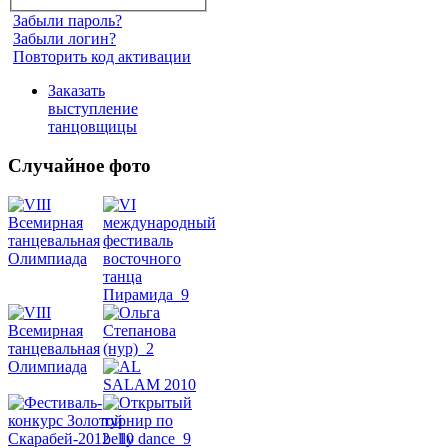
Забыли пароль?
Забыли логин?
Повторить код активации
Заказать
выступление
танцовщицы
Случайное фото
Танец
живота
Belly
Dance
уроки
видео