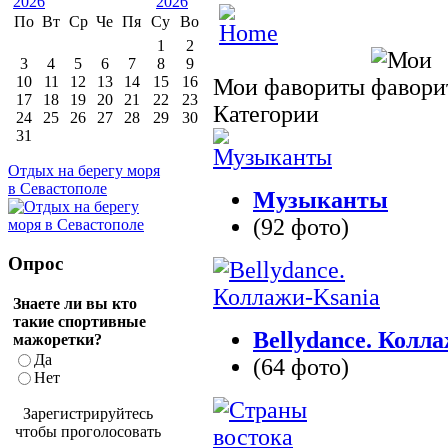
По
Вт
Ср
Че
Пя
Су
Во
1
2
3
4
5
6
7
8
9
10
11
12
13
14
15
16
Мои фавориты
17
18
19
20
21
22
23
Категории
24
25
26
27
28
29
30
31
Отдых на берегу моря
в Севастополе
Музыканты
(92 фото)
Опрос
Знаете ли вы кто
такие спортивные
Bellydance. Колл
мажоретки?
Да
(64 фото)
Нет
Зарегистрируйтесь
чтобы проголосовать