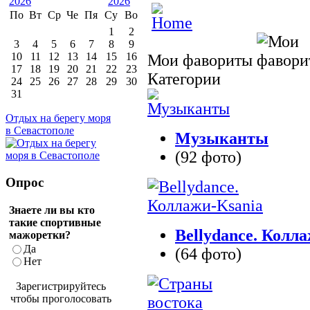
По
Вт
Ср
Че
Пя
Су
Во
1
2
3
4
5
6
7
8
9
10
11
12
13
14
15
16
Мои фавориты
17
18
19
20
21
22
23
Категории
24
25
26
27
28
29
30
31
Отдых на берегу моря
в Севастополе
Музыканты
(92 фото)
Опрос
Знаете ли вы кто
такие спортивные
Bellydance. Колл
мажоретки?
Да
(64 фото)
Нет
Зарегистрируйтесь
чтобы проголосовать