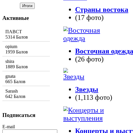
Страны востока
(17 фото)
Активные
ПАВСТ
5314 Балов
opium
Восточная одежд
1959 Балов
(26 фото)
shira
1889 Балов
gnata
665 Балов
Звезды
Sarash
(1,113 фото)
642 Балов
Подписаться
E-mail
Концерты и выст