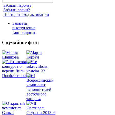
Забыли пароль?
Забыли логин?
Повторить код активации
Заказать
выступление
танцовщицы
Случайное фото
Танец
живота
Belly
Dance
уроки
видео