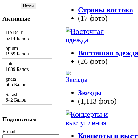
Страны востока
(17 фото)
Активные
ПАВСТ
5314 Балов
opium
Восточная одежд
1959 Балов
(26 фото)
shira
1889 Балов
gnata
665 Балов
Звезды
Sarash
(1,113 фото)
642 Балов
Подписаться
E-mail
Концерты и выст