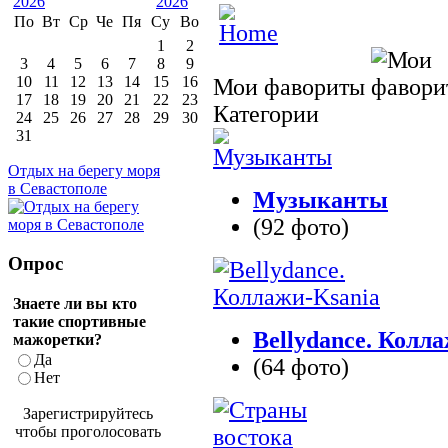
По
Вт
Ср
Че
Пя
Су
Во
1
2
3
4
5
6
7
8
9
10
11
12
13
14
15
16
Мои фавориты
17
18
19
20
21
22
23
Категории
24
25
26
27
28
29
30
31
Отдых на берегу моря
в Севастополе
Музыканты
(92 фото)
Опрос
Знаете ли вы кто
такие спортивные
Bellydance. Колл
мажоретки?
Да
(64 фото)
Нет
Зарегистрируйтесь
чтобы проголосовать