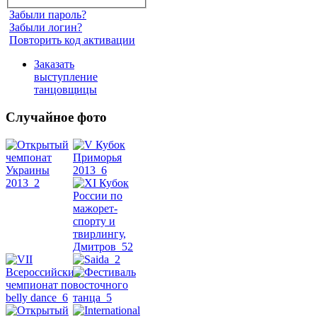
Забыли пароль?
Забыли логин?
Повторить код активации
Заказать
выступление
танцовщицы
Случайное фото
Танец
живота
Belly
Dance
уроки
видео