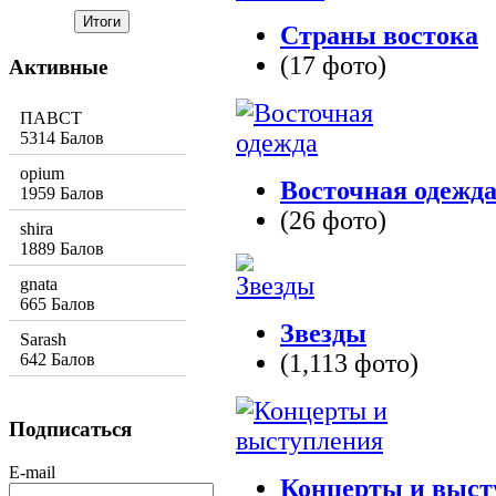
Страны востока
(17 фото)
Активные
ПАВСТ
5314 Балов
opium
Восточная одежд
1959 Балов
(26 фото)
shira
1889 Балов
gnata
665 Балов
Звезды
Sarash
(1,113 фото)
642 Балов
Подписаться
E-mail
Концерты и выст