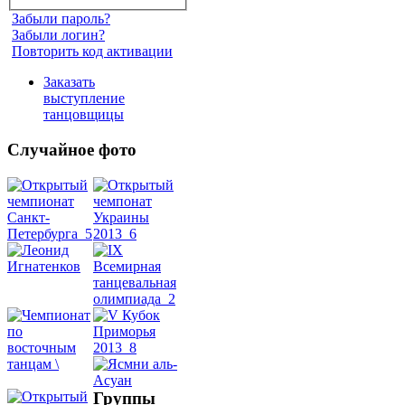
Забыли пароль?
Забыли логин?
Повторить код активации
Заказать
выступление
танцовщицы
Случайное фото
Танец
живота
Belly
Dance
уроки
Группы
видео