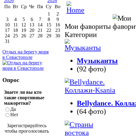
По
Вт
Ср
Че
Пя
Су
Во
1
2
3
4
5
6
7
8
9
10
11
12
13
14
15
16
Мои фавориты
17
18
19
20
21
22
23
Категории
24
25
26
27
28
29
30
31
Отдых на берегу моря
в Севастополе
Музыканты
(92 фото)
Опрос
Знаете ли вы кто
такие спортивные
Bellydance. Колл
мажоретки?
Да
(64 фото)
Нет
Зарегистрируйтесь
чтобы проголосовать