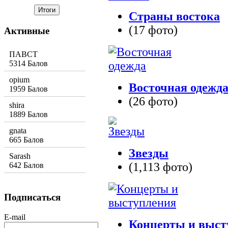
Страны востока
(17 фото)
Активные
ПАВСТ
5314 Балов
opium
Восточная одежд
1959 Балов
(26 фото)
shira
1889 Балов
gnata
665 Балов
Звезды
Sarash
(1,113 фото)
642 Балов
Подписаться
E-mail
Концерты и выст