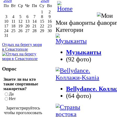
По
Вт
Ср
Че
Пя
Су
Во
1
2
3
4
5
6
7
8
9
10
11
12
13
14
15
16
Мои фавориты
17
18
19
20
21
22
23
Категории
24
25
26
27
28
29
30
31
Отдых на берегу моря
в Севастополе
Музыканты
(92 фото)
Опрос
Знаете ли вы кто
такие спортивные
Bellydance. Колл
мажоретки?
Да
(64 фото)
Нет
Зарегистрируйтесь
чтобы проголосовать