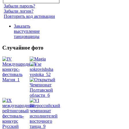
Забыли пароль?
Забыли логин?
Повторить код активации
Заказать
выступление
танцовщицы
Случайное фото
Танец
живота
Belly
Dance
уроки
видео