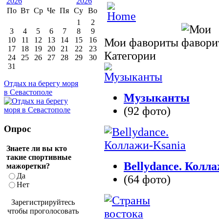
По
Вт
Ср
Че
Пя
Су
Во
1
2
3
4
5
6
7
8
9
10
11
12
13
14
15
16
Мои фавориты
17
18
19
20
21
22
23
Категории
24
25
26
27
28
29
30
31
Отдых на берегу моря
в Севастополе
Музыканты
(92 фото)
Опрос
Знаете ли вы кто
такие спортивные
Bellydance. Колл
мажоретки?
Да
(64 фото)
Нет
Зарегистрируйтесь
чтобы проголосовать