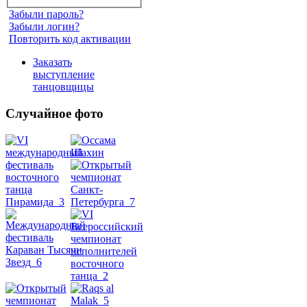
Забыли пароль?
Забыли логин?
Повторить код активации
Заказать
выступление
танцовщицы
Случайное фото
Танец
живота
Belly
Dance
уроки
видео