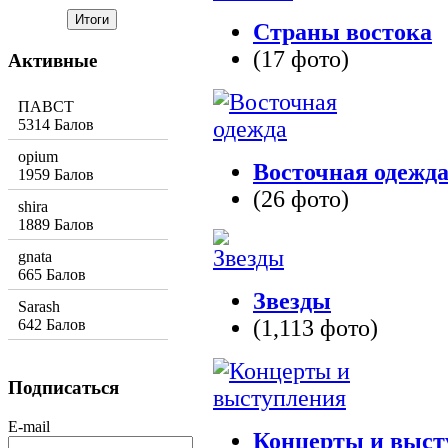
Страны востока
(17 фото)
Активные
ПАВСТ
5314 Балов
opium
Восточная одежд
1959 Балов
(26 фото)
shira
1889 Балов
gnata
665 Балов
Звезды
Sarash
(1,113 фото)
642 Балов
Подписаться
E-mail
Концерты и выст