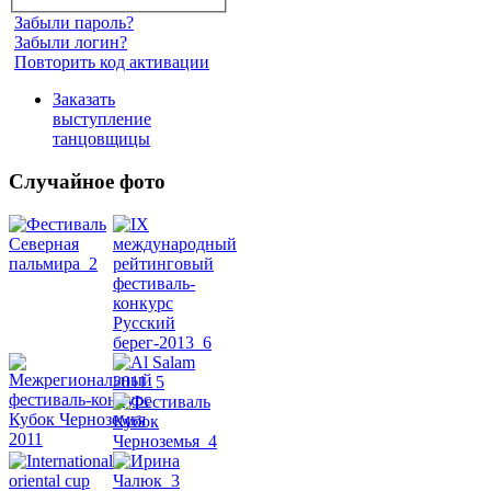
Забыли пароль?
Забыли логин?
Повторить код активации
Заказать
выступление
танцовщицы
Случайное фото
Танец
живота
Belly
Dance
уроки
видео