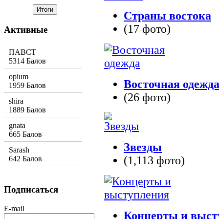
Страны востока
(17 фото)
Активные
ПАВСТ
5314 Балов
opium
Восточная одежд
1959 Балов
(26 фото)
shira
1889 Балов
gnata
665 Балов
Звезды
Sarash
(1,113 фото)
642 Балов
Подписаться
E-mail
Концерты и выст