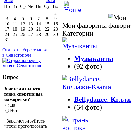
По
Вт
Ср
Че
Пя
Су
Во
1
2
3
4
5
6
7
8
9
10
11
12
13
14
15
16
Мои фавориты
17
18
19
20
21
22
23
Категории
24
25
26
27
28
29
30
31
Отдых на берегу моря
в Севастополе
Музыканты
(92 фото)
Опрос
Знаете ли вы кто
такие спортивные
Bellydance. Колл
мажоретки?
Да
(64 фото)
Нет
Зарегистрируйтесь
чтобы проголосовать