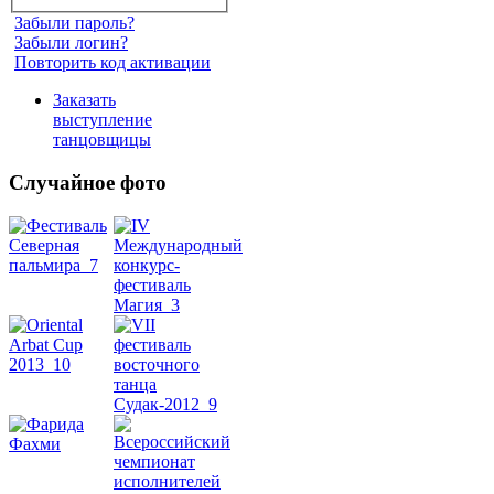
Забыли пароль?
Забыли логин?
Повторить код активации
Заказать
выступление
танцовщицы
Случайное фото
Танец
живота
Belly
Dance
уроки
видео