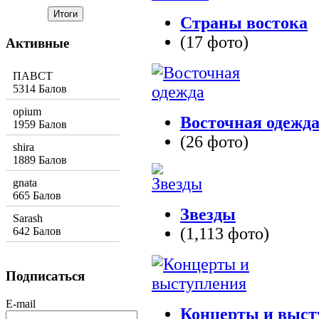
Страны востока
(17 фото)
Активные
ПАВСТ
5314 Балов
opium
Восточная одежд
1959 Балов
(26 фото)
shira
1889 Балов
gnata
665 Балов
Звезды
Sarash
(1,113 фото)
642 Балов
Подписаться
E-mail
Концерты и выст