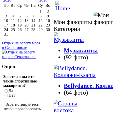
По
Вт
Ср
Че
Пя
Су
Во
1
2
3
4
5
6
7
8
9
10
11
12
13
14
15
16
Мои фавориты
17
18
19
20
21
22
23
Категории
24
25
26
27
28
29
30
31
Отдых на берегу моря
в Севастополе
Музыканты
(92 фото)
Опрос
Знаете ли вы кто
такие спортивные
Bellydance. Колл
мажоретки?
Да
(64 фото)
Нет
Зарегистрируйтесь
чтобы проголосовать