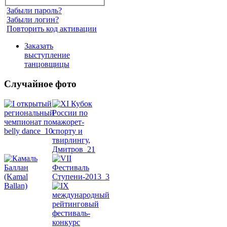
Забыли пароль?
Забыли логин?
Повторить код активации
Заказать
выступление
танцовщицы
Случайное фото
Танец
живота
Belly
Dance
уроки
видео