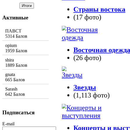
Страны востока
(17 фото)
Активные
ПАВСТ
5314 Балов
opium
Восточная одежд
1959 Балов
(26 фото)
shira
1889 Балов
gnata
665 Балов
Звезды
Sarash
(1,113 фото)
642 Балов
Подписаться
E-mail
Концерты и выст