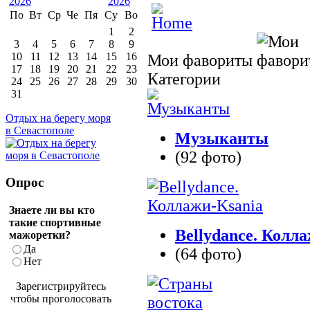
По
Вт
Ср
Че
Пя
Су
Во
1
2
3
4
5
6
7
8
9
10
11
12
13
14
15
16
Мои фавориты
17
18
19
20
21
22
23
Категории
24
25
26
27
28
29
30
31
Отдых на берегу моря
в Севастополе
Музыканты
(92 фото)
Опрос
Знаете ли вы кто
такие спортивные
Bellydance. Колл
мажоретки?
Да
(64 фото)
Нет
Зарегистрируйтесь
чтобы проголосовать