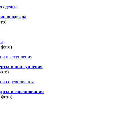
очная одежда
ото)
ды
 фото)
ерты и выступления
фото)
урсы и соревнования
8 фото)