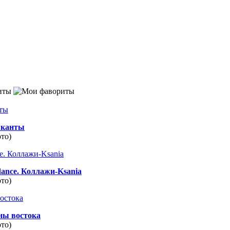
иты
канты
ото)
dance. Коллажи-Ksania
ото)
ны востока
ото)