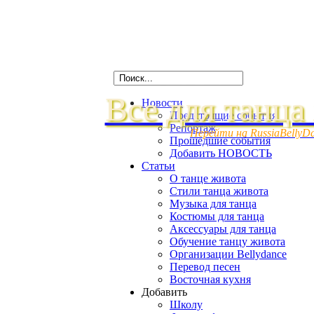
Все для танца
Новости
Предстоящие события
Репортаж
Перейти на RussiaBellyD
Прошедшие события
Добавить НОВОСТЬ
Статьи
О танце живота
Стили танца живота
Музыка для танца
Костюмы для танца
Аксессуары для танца
Обучение танцу живота
Организации Bellydance
Перевод песен
Восточная кухня
Добавить
Школу