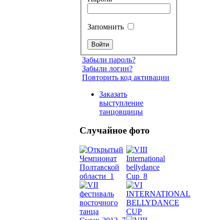
Запомнить
Забыли пароль?
Забыли логин?
Повторить код активации
Заказать
выступление
танцовщицы
Случайное фото
Танец
живот
Belly