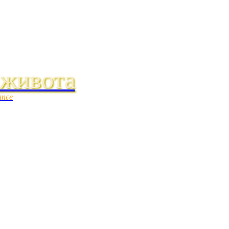
 живота
ance