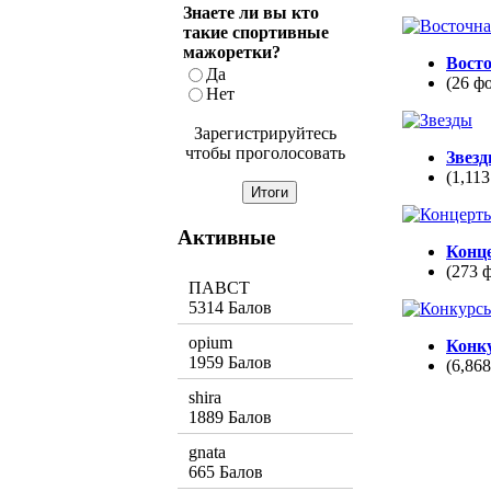
Знаете ли вы кто
такие спортивные
мажоретки?
Вост
Да
(26 ф
Нет
Зарегистрируйтесь
чтобы проголосовать
Звез
(1,113
Активные
Конц
(273 
ПАВСТ
5314 Балов
opium
Конк
1959 Балов
(6,86
shira
1889 Балов
gnata
665 Балов