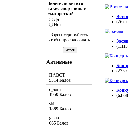
Знаете ли вы кто
такие спортивные
мажоретки?
Вост
Да
(26 ф
Нет
Зарегистрируйтесь
чтобы проголосовать
Звез
(1,113
Активные
Конц
(273 
ПАВСТ
5314 Балов
opium
Конк
1959 Балов
(6,86
shira
1889 Балов
gnata
665 Балов