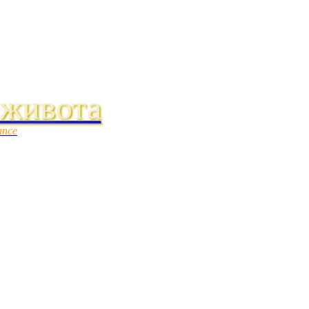
 живота
ance