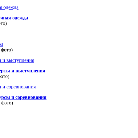
очная одежда
ото)
ды
 фото)
ерты и выступления
фото)
урсы и соревнования
8 фото)