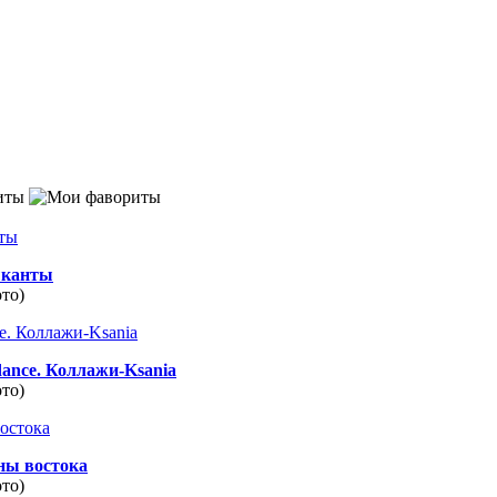
иты
канты
ото)
dance. Коллажи-Ksania
ото)
ны востока
ото)