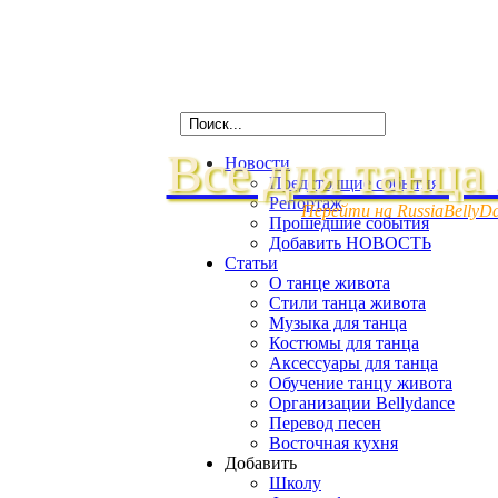
Все для танца
Новости
Предстоящие события
Репортаж
Перейти на RussiaBellyD
Прошедшие события
Добавить НОВОСТЬ
Статьи
О танце живота
Стили танца живота
Музыка для танца
Костюмы для танца
Аксессуары для танца
Обучение танцу живота
Организации Bellydance
Перевод песен
Восточная кухня
Добавить
Школу