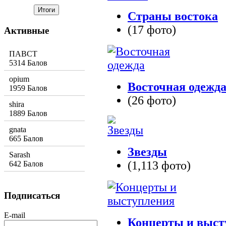
Страны востока
(17 фото)
Активные
ПАВСТ
5314 Балов
opium
Восточная одежд
1959 Балов
(26 фото)
shira
1889 Балов
gnata
665 Балов
Звезды
Sarash
(1,113 фото)
642 Балов
Подписаться
E-mail
Концерты и выст