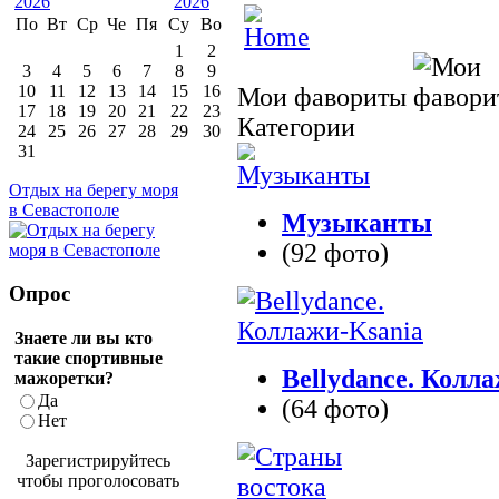
По
Вт
Ср
Че
Пя
Су
Во
1
2
3
4
5
6
7
8
9
10
11
12
13
14
15
16
Мои фавориты
17
18
19
20
21
22
23
Категории
24
25
26
27
28
29
30
31
Отдых на берегу моря
в Севастополе
Музыканты
(92 фото)
Опрос
Знаете ли вы кто
такие спортивные
Bellydance. Колл
мажоретки?
Да
(64 фото)
Нет
Зарегистрируйтесь
чтобы проголосовать