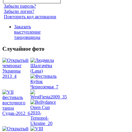
Забыли пароль?
Забыли логин?
Повторить код активации
Заказать
выступление
танцовщицы
Случайное фото
Танец
живота
Belly
Dance
уроки
видео